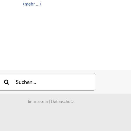
(mehr …)
uche
ach:
Impressum
|
Datenschutz