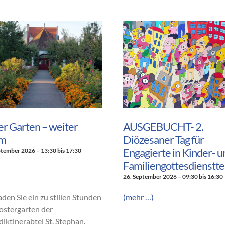
ler Garten – weiter
AUSGEBUCHT- 2.
m
Diözesaner Tag für
Engagierte in Kinder- u
ptember 2026 – 13:30
bis
17:30
Familiengottesdienstt
26. September 2026 – 09:30
bis
16:30
aden Sie ein zu stillen Stunden
(mehr …)
ostergarten der
iktinerabtei St. Stephan.