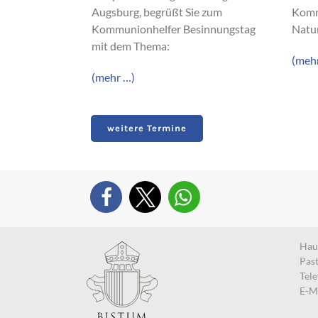
Augsburg, begrüßt Sie zum
Komm
Kommunionhelfer Besinnungstag
Natur
mit dem Thema:
(meh
(mehr …)
weitere Termine
Haup
Pas
Tel
E-M