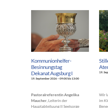
Kommunionhelfer-
Stil
Besinnungstag
Ate
Dekanat Augsburg I
19. Se
19. September 2026 – 09:00
bis
13:00
Pastoralreferentin Angelika
Wir l
Maucher
, Leiterin der
im Kl
Hauptabteiluung II Seelsorge
Bened