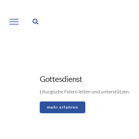
Zum
Inhalt
springen
Gottesdienst
Liturgische Feiern leiten und unterstützen.
mehr erfahren