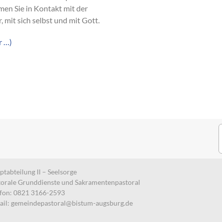
en Sie in Kontakt mit der
, mit sich selbst und mit Gott.
r …)
S
n
tabteilung II – Seelsorge
torale Grunddienste und Sakramentenpastoral
efon: 0821 3166-2593
ail:
gemeindepastoral@bistum-augsburg.de