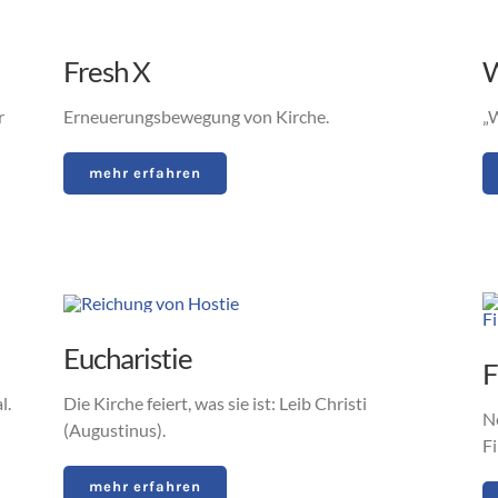
Fresh X
W
r
Erneuerungsbewegung von Kirche.
„W
mehr erfahren
Eucharistie
F
l.
Die Kirche feiert, was sie ist: Leib Christi
N
(Augustinus).
F
mehr erfahren