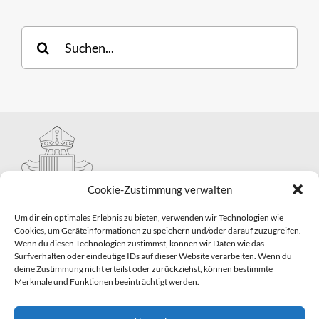
Suche
nach:
Cookie-Zustimmung verwalten
Um dir ein optimales Erlebnis zu bieten, verwenden wir Technologien wie
Cookies, um Geräteinformationen zu speichern und/oder darauf zuzugreifen.
Wenn du diesen Technologien zustimmst, können wir Daten wie das
Hauptabteilung II – Seelsorge
Surfverhalten oder eindeutige IDs auf dieser Website verarbeiten. Wenn du
Pastorale Grunddienste und Sakramentenpastoral
deine Zustimmung nicht erteilst oder zurückziehst, können bestimmte
Telefon: 0821 3166-2593
Merkmale und Funktionen beeinträchtigt werden.
E-Mail:
gemeindepastoral@bistum-augsburg.de
Impressum
|
Datenschutz