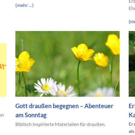
Erz
(mehr …)
Eh
(m
Gott draußen begegnen – Abenteuer
Er
am Sonntag
Ka
en
Er
Biblisch inspirierte Materialien für draußen.
al