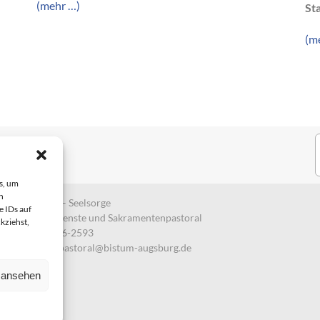
(mehr …)
St
(m
S
n
s, um
n
tabteilung II – Seelsorge
e IDs auf
torale Grunddienste und Sakramentenpastoral
kziehst,
efon: 0821 3166-2593
ail:
gemeindepastoral@bistum-augsburg.de
n ansehen