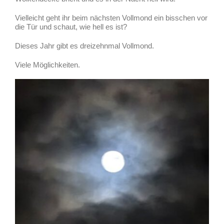
Vielleicht geht ihr beim nächsten Vollmond ein
bisschen vor
die Tür und schaut,
wie hell es ist?
Dieses Jahr gibt es dreizehnmal Vollmond.
Viele Möglichkeiten.