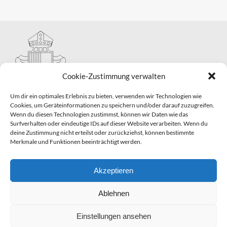
Cookie-Zustimmung verwalten
Um dir ein optimales Erlebnis zu bieten, verwenden wir Technologien wie
Cookies, um Geräteinformationen zu speichern und/oder darauf zuzugreifen.
Wenn du diesen Technologien zustimmst, können wir Daten wie das
Hauptabteilung II – Seelsorge
Surfverhalten oder eindeutige IDs auf dieser Website verarbeiten. Wenn du
Pastorale Grunddienste und Sakramentenpastoral
deine Zustimmung nicht erteilst oder zurückziehst, können bestimmte
Telefon: 0821 3166-2593
Merkmale und Funktionen beeinträchtigt werden.
E-Mail:
gemeindepastoral@bistum-augsburg.de
Impressum
|
Datenschutz
Akzeptieren
Ablehnen
Einstellungen ansehen