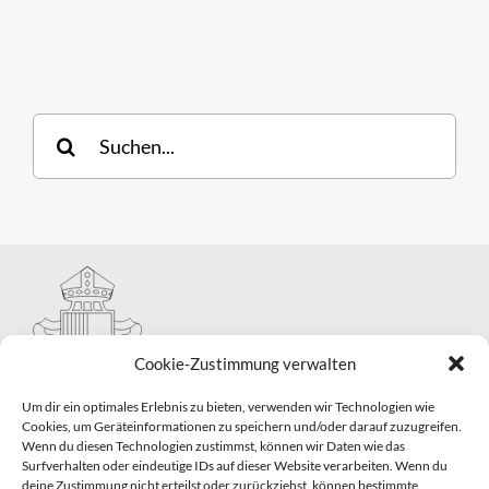
Suche
nach:
Cookie-Zustimmung verwalten
Um dir ein optimales Erlebnis zu bieten, verwenden wir Technologien wie
Cookies, um Geräteinformationen zu speichern und/oder darauf zuzugreifen.
Wenn du diesen Technologien zustimmst, können wir Daten wie das
Hauptabteilung II – Seelsorge
Surfverhalten oder eindeutige IDs auf dieser Website verarbeiten. Wenn du
Pastorale Grunddienste und Sakramentenpastoral
deine Zustimmung nicht erteilst oder zurückziehst, können bestimmte