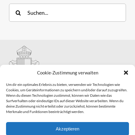
Suche
nach:
Cookie-Zustimmung verwalten
Um dir ein optimales Erlebnis zu bieten, verwenden wir Technologien wie
Cookies, um Geräteinformationen zu speichern und/oder darauf zuzugreifen.
Wenn du diesen Technologien zustimmst, können wir Daten wie das
Hauptabteilung II – Seelsorge
Surfverhalten oder eindeutige IDs auf dieser Website verarbeiten. Wenn du
Pastorale Grunddienste und Sakramentenpastoral
deine Zustimmung nicht erteilst oder zurückziehst, können bestimmte
Telefon: 0821 3166-2593
Merkmale und Funktionen beeinträchtigt werden.
E-Mail:
gemeindepastoral@bistum-augsburg.de
Impressum
|
Datenschutz
Akzeptieren