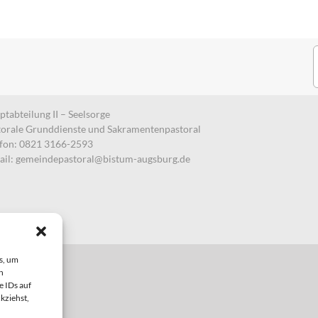
S
n
tabteilung II – Seelsorge
torale Grunddienste und Sakramentenpastoral
efon: 0821 3166-2593
ail:
gemeindepastoral@bistum-augsburg.de
s, um
n
e IDs auf
kziehst,