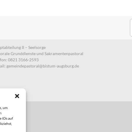
S
n
tabteilung II – Seelsorge
torale Grunddienste und Sakramentenpastoral
efon: 0821 3166-2593
ail:
gemeindepastoral@bistum-augsburg.de
s, um
n
e IDs auf
kziehst,