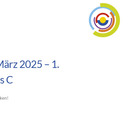
März 2025 – 1.
s C
cken!