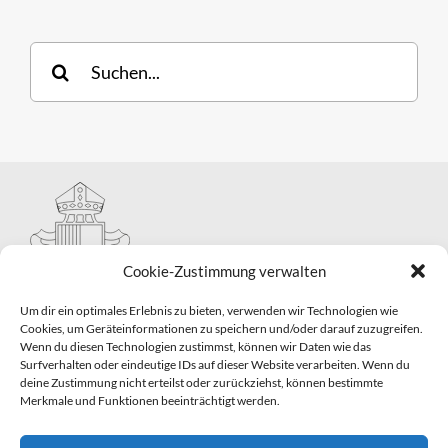
Suche
nach:
Cookie-Zustimmung verwalten
Um dir ein optimales Erlebnis zu bieten, verwenden wir Technologien wie
Cookies, um Geräteinformationen zu speichern und/oder darauf zuzugreifen.
Wenn du diesen Technologien zustimmst, können wir Daten wie das
Hauptabteilung II – Seelsorge
Surfverhalten oder eindeutige IDs auf dieser Website verarbeiten. Wenn du
Pastorale Grunddienste und Sakramentenpastoral
deine Zustimmung nicht erteilst oder zurückziehst, können bestimmte
Telefon: 0821 3166-2593
Merkmale und Funktionen beeinträchtigt werden.
E-Mail:
gemeindepastoral@bistum-augsburg.de