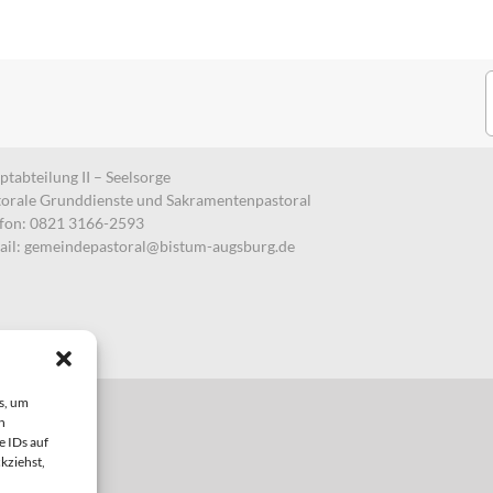
S
n
tabteilung II – Seelsorge
torale Grunddienste und Sakramentenpastoral
efon: 0821 3166-2593
ail:
gemeindepastoral@bistum-augsburg.de
s, um
n
e IDs auf
kziehst,