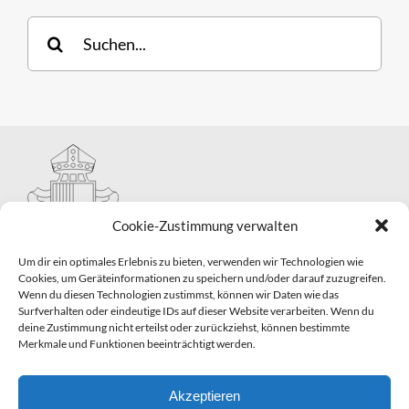
Suche
nach:
Cookie-Zustimmung verwalten
Um dir ein optimales Erlebnis zu bieten, verwenden wir Technologien wie
Cookies, um Geräteinformationen zu speichern und/oder darauf zuzugreifen.
Wenn du diesen Technologien zustimmst, können wir Daten wie das
Hauptabteilung II – Seelsorge
Surfverhalten oder eindeutige IDs auf dieser Website verarbeiten. Wenn du
Pastorale Grunddienste und Sakramentenpastoral
deine Zustimmung nicht erteilst oder zurückziehst, können bestimmte
Telefon: 0821 3166-2593
Merkmale und Funktionen beeinträchtigt werden.
E-Mail:
gemeindepastoral@bistum-augsburg.de
Impressum
|
Datenschutz
Akzeptieren