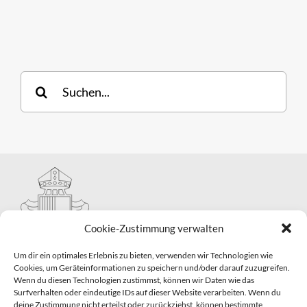
Suche
nach:
Cookie-Zustimmung verwalten
Um dir ein optimales Erlebnis zu bieten, verwenden wir Technologien wie
Cookies, um Geräteinformationen zu speichern und/oder darauf zuzugreifen.
Wenn du diesen Technologien zustimmst, können wir Daten wie das
Hauptabteilung II – Seelsorge
Surfverhalten oder eindeutige IDs auf dieser Website verarbeiten. Wenn du
Pastorale Grunddienste und Sakramentenpastoral
deine Zustimmung nicht erteilst oder zurückziehst, können bestimmte