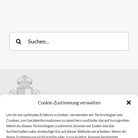
Suche
nach:
Cookie-Zustimmung verwalten
Um dir ein optimales Erlebnis zu bieten, verwenden wir Technologien wie
Cookies, um Geräteinformationen zu speichern und/oder darauf zuzugreifen.
Wenn du diesen Technologien zustimmst, können wir Daten wie das
Hauptabteilung II – Seelsorge
Surfverhalten oder eindeutige IDs auf dieser Website verarbeiten. Wenn du
Pastorale Grunddienste und Sakramentenpastoral
deine Zustimmung nicht erteilst oder zurückziehst, können bestimmte