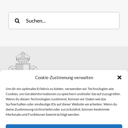
Suche
nach:
Cookie-Zustimmung verwalten
Um dir ein optimales Erlebnis zu bieten, verwenden wir Technologien wie
Cookies, um Geräteinformationen zu speichern und/oder darauf zuzugreifen.
Wenn du diesen Technologien zustimmst, können wir Daten wie das
Hauptabteilung II – Seelsorge
Surfverhalten oder eindeutige IDs auf dieser Website verarbeiten. Wenn du
Pastorale Grunddienste und Sakramentenpastoral
deine Zustimmung nicht erteilst oder zurückziehst, können bestimmte
Telefon: 0821 3166-2593
Merkmale und Funktionen beeinträchtigt werden.
E-Mail:
gemeindepastoral@bistum-augsburg.de