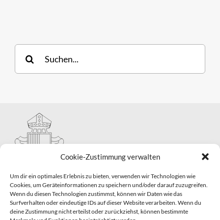
Suche
nach:
Cookie-Zustimmung verwalten
Um dir ein optimales Erlebnis zu bieten, verwenden wir Technologien wie
Cookies, um Geräteinformationen zu speichern und/oder darauf zuzugreifen.
Wenn du diesen Technologien zustimmst, können wir Daten wie das
Hauptabteilung II – Seelsorge
Surfverhalten oder eindeutige IDs auf dieser Website verarbeiten. Wenn du
Pastorale Grunddienste und Sakramentenpastoral
deine Zustimmung nicht erteilst oder zurückziehst, können bestimmte
Telefon: 0821 3166-2593