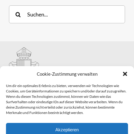
Suche
nach:
Cookie-Zustimmung verwalten
Um dir ein optimales Erlebnis zu bieten, verwenden wir Technologien wie
Cookies, um Geräteinformationen zu speichern und/oder darauf zuzugreifen.
Wenn du diesen Technologien zustimmst, können wir Daten wie das
Hauptabteilung II – Seelsorge
Surfverhalten oder eindeutige IDs auf dieser Website verarbeiten. Wenn du
Pastorale Grunddienste und Sakramentenpastoral
deine Zustimmung nicht erteilst oder zurückziehst, können bestimmte
Telefon: 0821 3166-2593
Merkmale und Funktionen beeinträchtigt werden.
E-Mail:
gemeindepastoral@bistum-augsburg.de
Impressum
|
Datenschutz
Akzeptieren