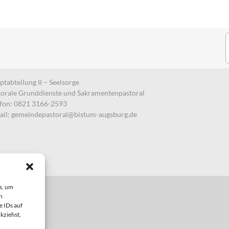
S
n
tabteilung II – Seelsorge
torale Grunddienste und Sakramentenpastoral
efon: 0821 3166-2593
ail:
gemeindepastoral@bistum-augsburg.de
s, um
n
e IDs auf
kziehst,