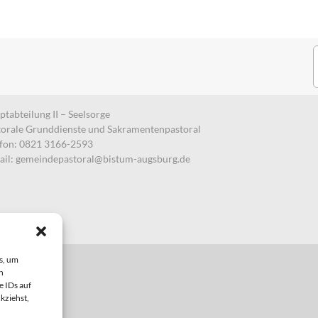
S
n
tabteilung II – Seelsorge
torale Grunddienste und Sakramentenpastoral
efon: 0821 3166-2593
ail:
gemeindepastoral@bistum-augsburg.de
s, um
n
e IDs auf
kziehst,