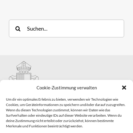
Suche
nach:
Cookie-Zustimmung verwalten
Um dir ein optimales Erlebnis zu bieten, verwenden wir Technologien wie
Cookies, um Geräteinformationen zu speichern und/oder darauf zuzugreifen.
Wenn du diesen Technologien zustimmst, können wir Daten wie das
Hauptabteilung II – Seelsorge
Surfverhalten oder eindeutige IDs auf dieser Website verarbeiten. Wenn du
Pastorale Grunddienste und Sakramentenpastoral
deine Zustimmung nicht erteilst oder zurückziehst, können bestimmte
Telefon: 0821 3166-2593
Merkmale und Funktionen beeinträchtigt werden.
E-Mail:
gemeindepastoral@bistum-augsburg.de