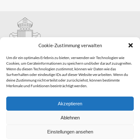
Cookie-Zustimmung verwalten
Um dir ein optimales Erlebnis zu bieten, verwenden wir Technologien wie
Cookies, um Geräteinformationen zu speichern und/oder darauf zuzugreifen.
Wenn du diesen Technologien zustimmst, können wir Daten wie das
Hauptabteilung II – Seelsorge
Surfverhalten oder eindeutige IDs auf dieser Website verarbeiten. Wenn du
Pastorale Grunddienste und Sakramentenpastoral
deine Zustimmung nicht erteilst oder zurückziehst, können bestimmte
Telefon: 0821 3166-2593
Merkmale und Funktionen beeinträchtigt werden.
E-Mail:
gemeindepastoral@bistum-augsburg.de
Impressum
|
Datenschutz
Akzeptieren
Ablehnen
Einstellungen ansehen