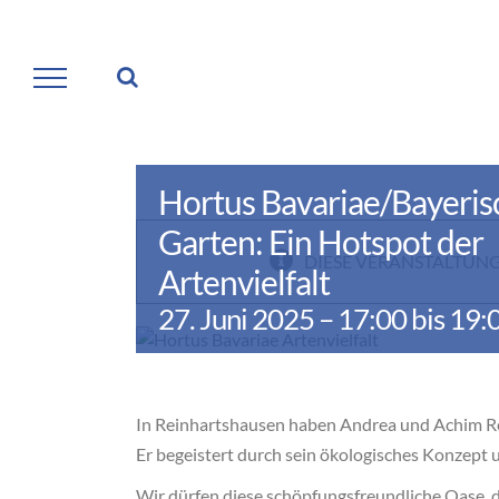
Zum
Inhalt
springen
Hortus Bavariae/Bayeris
Garten: Ein Hotspot der
DIESE VERANSTALTUNG
Artenvielfalt
27. Juni 2025 – 17:00
bis
19:
In Reinhartshausen haben Andrea und Achim Re
Er begeistert durch sein ökologisches Konzept u
Wir dürfen diese schöpfungsfreundliche Oase, die