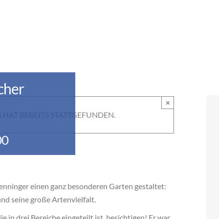
cher
×
 HAT BEREITS STATTGEFUNDEN.
00
nninger einen ganz besonderen Garten gestaltet:
nd seine große Artenvielfalt.
 in drei Bereiche eingeteilt ist, besichtigen! Er war