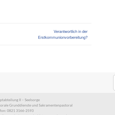
Verantwortlich in der
Erstkommunionvorbereitung?
S
n
tabteilung II – Seelsorge
torale Grunddienste und Sakramentenpastoral
efon: 0821 3166-2593