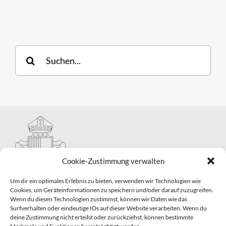
Suche
nach:
Cookie-Zustimmung verwalten
Um dir ein optimales Erlebnis zu bieten, verwenden wir Technologien wie
Cookies, um Geräteinformationen zu speichern und/oder darauf zuzugreifen.
Wenn du diesen Technologien zustimmst, können wir Daten wie das
Hauptabteilung II – Seelsorge
Surfverhalten oder eindeutige IDs auf dieser Website verarbeiten. Wenn du
Pastorale Grunddienste und Sakramentenpastoral
deine Zustimmung nicht erteilst oder zurückziehst, können bestimmte
Telefon: 0821 3166-2593