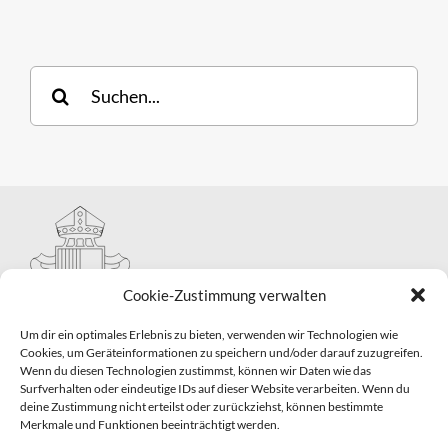
Suche
nach:
Cookie-Zustimmung verwalten
Um dir ein optimales Erlebnis zu bieten, verwenden wir Technologien wie
Cookies, um Geräteinformationen zu speichern und/oder darauf zuzugreifen.
Wenn du diesen Technologien zustimmst, können wir Daten wie das
Hauptabteilung II – Seelsorge
Surfverhalten oder eindeutige IDs auf dieser Website verarbeiten. Wenn du
Pastorale Grunddienste und Sakramentenpastoral
deine Zustimmung nicht erteilst oder zurückziehst, können bestimmte
Telefon: 0821 3166-2593
Merkmale und Funktionen beeinträchtigt werden.
E-Mail:
gemeindepastoral@bistum-augsburg.de