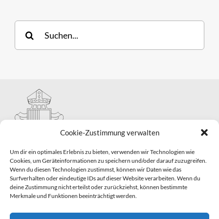
Suche
nach:
Cookie-Zustimmung verwalten
Um dir ein optimales Erlebnis zu bieten, verwenden wir Technologien wie
Cookies, um Geräteinformationen zu speichern und/oder darauf zuzugreifen.
Wenn du diesen Technologien zustimmst, können wir Daten wie das
Hauptabteilung II – Seelsorge
Surfverhalten oder eindeutige IDs auf dieser Website verarbeiten. Wenn du
Pastorale Grunddienste und Sakramentenpastoral
deine Zustimmung nicht erteilst oder zurückziehst, können bestimmte
Telefon: 0821 3166-2593
Merkmale und Funktionen beeinträchtigt werden.
E-Mail:
gemeindepastoral@bistum-augsburg.de