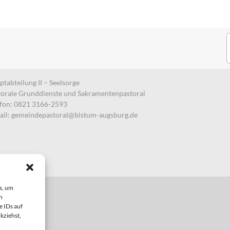
S
n
tabteilung II – Seelsorge
torale Grunddienste und Sakramentenpastoral
efon: 0821 3166-2593
ail:
gemeindepastoral@bistum-augsburg.de
s, um
n
e IDs auf
kziehst,