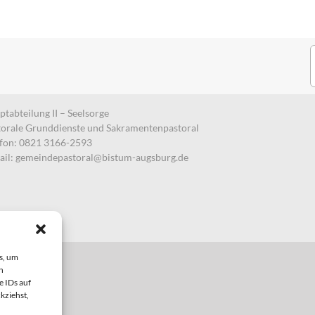
S
n
tabteilung II – Seelsorge
torale Grunddienste und Sakramentenpastoral
efon: 0821 3166-2593
ail:
gemeindepastoral@bistum-augsburg.de
s, um
n
e IDs auf
kziehst,