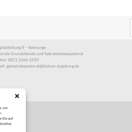
S
n
tabteilung II – Seelsorge
torale Grunddienste und Sakramentenpastoral
efon: 0821 3166-2593
ail:
gemeindepastoral@bistum-augsburg.de
s, um
n
e IDs auf
kziehst,