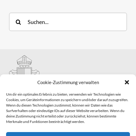
Suche
nach:
Cookie-Zustimmung verwalten
Um dir ein optimales Erlebnis zu bieten, verwenden wir Technologien wie
Cookies, um Geräteinformationen zu speichern und/oder darauf zuzugreifen.
Wenn du diesen Technologien zustimmst, können wir Daten wie das
Hauptabteilung II – Seelsorge
Surfverhalten oder eindeutige IDs auf dieser Website verarbeiten. Wenn du
Pastorale Grunddienste und Sakramentenpastoral
deine Zustimmung nicht erteilst oder zurückziehst, können bestimmte
Telefon: 0821 3166-2593
Merkmale und Funktionen beeinträchtigt werden.
E-Mail:
gemeindepastoral@bistum-augsburg.de