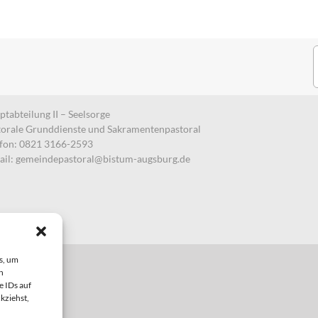
S
n
tabteilung II – Seelsorge
torale Grunddienste und Sakramentenpastoral
efon: 0821 3166-2593
ail:
gemeindepastoral@bistum-augsburg.de
s, um
n
e IDs auf
kziehst,