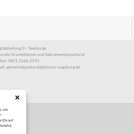
S
n
tabteilung II – Seelsorge
torale Grunddienste und Sakramentenpastoral
efon: 0821 3166-2593
ail:
gemeindepastoral@bistum-augsburg.de
s, um
n
e IDs auf
kziehst,