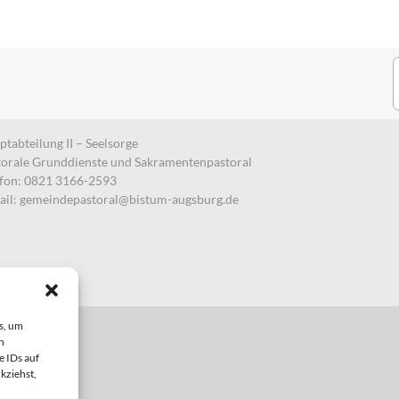
S
n
tabteilung II – Seelsorge
torale Grunddienste und Sakramentenpastoral
efon: 0821 3166-2593
ail:
gemeindepastoral@bistum-augsburg.de
s, um
n
e IDs auf
kziehst,