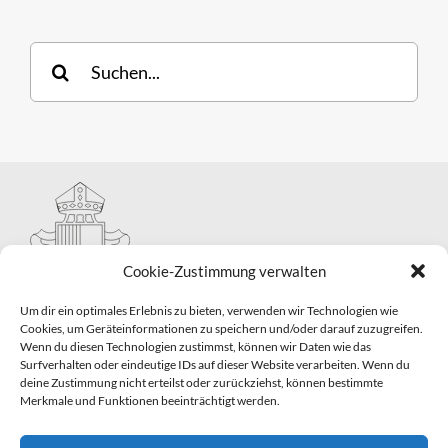
Suche
nach:
Cookie-Zustimmung verwalten
Um dir ein optimales Erlebnis zu bieten, verwenden wir Technologien wie
Cookies, um Geräteinformationen zu speichern und/oder darauf zuzugreifen.
Wenn du diesen Technologien zustimmst, können wir Daten wie das
Hauptabteilung II – Seelsorge
Surfverhalten oder eindeutige IDs auf dieser Website verarbeiten. Wenn du
Pastorale Grunddienste und Sakramentenpastoral
deine Zustimmung nicht erteilst oder zurückziehst, können bestimmte
Telefon: 0821 3166-2593
Merkmale und Funktionen beeinträchtigt werden.
E-Mail:
gemeindepastoral@bistum-augsburg.de