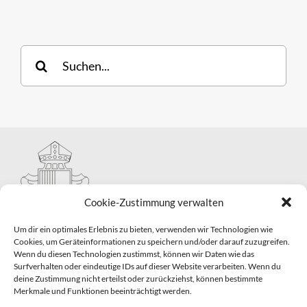
Suche
nach:
Cookie-Zustimmung verwalten
Um dir ein optimales Erlebnis zu bieten, verwenden wir Technologien wie
Cookies, um Geräteinformationen zu speichern und/oder darauf zuzugreifen.
Wenn du diesen Technologien zustimmst, können wir Daten wie das
Hauptabteilung II – Seelsorge
Surfverhalten oder eindeutige IDs auf dieser Website verarbeiten. Wenn du
Pastorale Grunddienste und Sakramentenpastoral
deine Zustimmung nicht erteilst oder zurückziehst, können bestimmte
Telefon: 0821 3166-2593
Merkmale und Funktionen beeinträchtigt werden.
E-Mail:
gemeindepastoral@bistum-augsburg.de