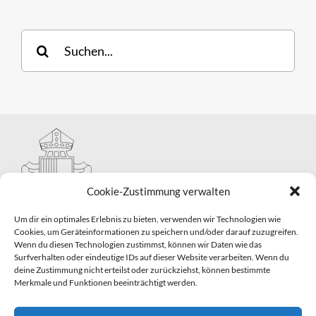
Suche
nach:
Cookie-Zustimmung verwalten
Um dir ein optimales Erlebnis zu bieten, verwenden wir Technologien wie
Cookies, um Geräteinformationen zu speichern und/oder darauf zuzugreifen.
Wenn du diesen Technologien zustimmst, können wir Daten wie das
Hauptabteilung II – Seelsorge
Surfverhalten oder eindeutige IDs auf dieser Website verarbeiten. Wenn du
Pastorale Grunddienste und Sakramentenpastoral
deine Zustimmung nicht erteilst oder zurückziehst, können bestimmte
Telefon: 0821 3166-2593
Merkmale und Funktionen beeinträchtigt werden.
E-Mail:
gemeindepastoral@bistum-augsburg.de