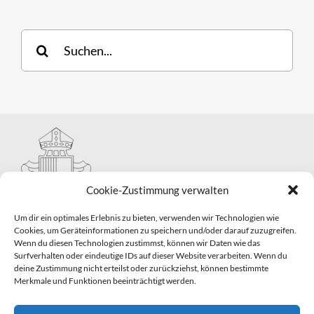
Suche
nach:
Cookie-Zustimmung verwalten
Um dir ein optimales Erlebnis zu bieten, verwenden wir Technologien wie
Cookies, um Geräteinformationen zu speichern und/oder darauf zuzugreifen.
Wenn du diesen Technologien zustimmst, können wir Daten wie das
Hauptabteilung II – Seelsorge
Surfverhalten oder eindeutige IDs auf dieser Website verarbeiten. Wenn du
Pastorale Grunddienste und Sakramentenpastoral
deine Zustimmung nicht erteilst oder zurückziehst, können bestimmte
Telefon: 0821 3166-2593
Merkmale und Funktionen beeinträchtigt werden.
E-Mail:
gemeindepastoral@bistum-augsburg.de