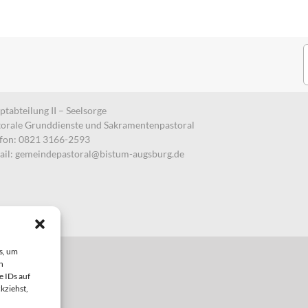
S
n
tabteilung II – Seelsorge
torale Grunddienste und Sakramentenpastoral
efon: 0821 3166-2593
ail:
gemeindepastoral@bistum-augsburg.de
s, um
n
e IDs auf
kziehst,