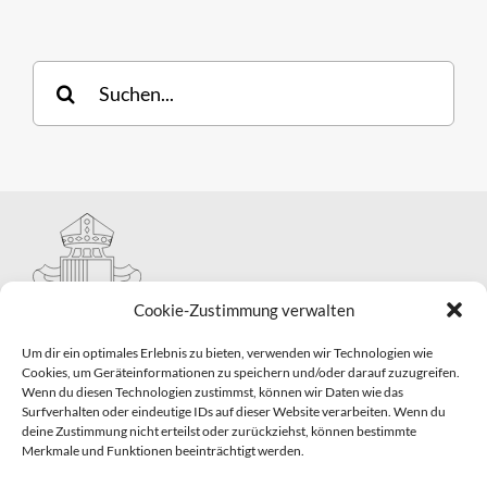
Suche
nach:
Cookie-Zustimmung verwalten
Um dir ein optimales Erlebnis zu bieten, verwenden wir Technologien wie
Cookies, um Geräteinformationen zu speichern und/oder darauf zuzugreifen.
Wenn du diesen Technologien zustimmst, können wir Daten wie das
Hauptabteilung II – Seelsorge
Surfverhalten oder eindeutige IDs auf dieser Website verarbeiten. Wenn du
Pastorale Grunddienste und Sakramentenpastoral
deine Zustimmung nicht erteilst oder zurückziehst, können bestimmte
Telefon: 0821 3166-2593
Merkmale und Funktionen beeinträchtigt werden.
E-Mail:
gemeindepastoral@bistum-augsburg.de