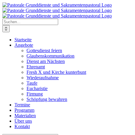
Zum
Inhalt
springen
Suche
nach:
Startseite
Angebote
Gottesdienst feiern
Glaubenskommunikation
Dienst am Nächsten
Ehrenamt
Fresh X und Kirche kunterbunt
Wiederaufnahme
Taufe
Eucharistie
Firmung
Schöpfung bewahren
Termine
Programm
Materialien
Über uns
Kontakt