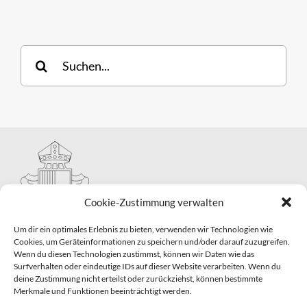
Suche
nach:
Cookie-Zustimmung verwalten
Um dir ein optimales Erlebnis zu bieten, verwenden wir Technologien wie
Cookies, um Geräteinformationen zu speichern und/oder darauf zuzugreifen.
Wenn du diesen Technologien zustimmst, können wir Daten wie das
Hauptabteilung II – Seelsorge
Surfverhalten oder eindeutige IDs auf dieser Website verarbeiten. Wenn du
Pastorale Grunddienste und Sakramentenpastoral
deine Zustimmung nicht erteilst oder zurückziehst, können bestimmte
Telefon: 0821 3166-2593
Merkmale und Funktionen beeinträchtigt werden.
E-Mail:
gemeindepastoral@bistum-augsburg.de