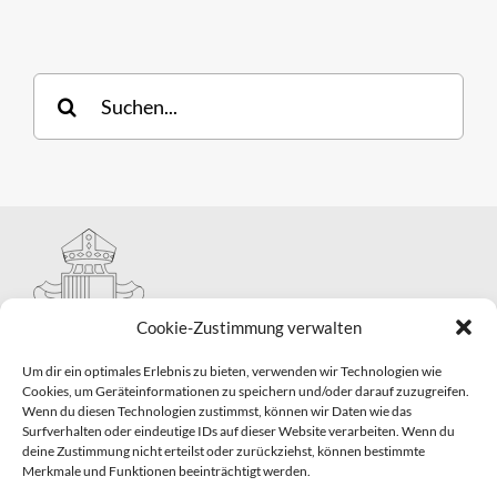
Suche
nach:
Cookie-Zustimmung verwalten
Um dir ein optimales Erlebnis zu bieten, verwenden wir Technologien wie
Cookies, um Geräteinformationen zu speichern und/oder darauf zuzugreifen.
Wenn du diesen Technologien zustimmst, können wir Daten wie das
Hauptabteilung II – Seelsorge
Surfverhalten oder eindeutige IDs auf dieser Website verarbeiten. Wenn du
Pastorale Grunddienste und Sakramentenpastoral
deine Zustimmung nicht erteilst oder zurückziehst, können bestimmte
Telefon: 0821 3166-2593
Merkmale und Funktionen beeinträchtigt werden.
E-Mail:
gemeindepastoral@bistum-augsburg.de