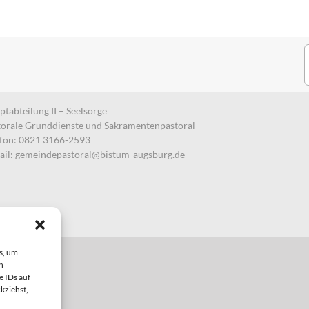
S
n
tabteilung II – Seelsorge
torale Grunddienste und Sakramentenpastoral
efon: 0821 3166-2593
ail:
gemeindepastoral@bistum-augsburg.de
s, um
n
e IDs auf
kziehst,