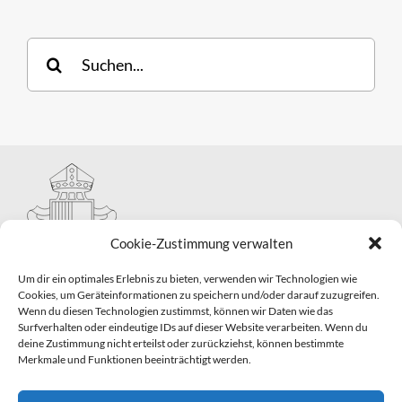
Suche
nach:
Cookie-Zustimmung verwalten
Um dir ein optimales Erlebnis zu bieten, verwenden wir Technologien wie
Cookies, um Geräteinformationen zu speichern und/oder darauf zuzugreifen.
Wenn du diesen Technologien zustimmst, können wir Daten wie das
Hauptabteilung II – Seelsorge
Surfverhalten oder eindeutige IDs auf dieser Website verarbeiten. Wenn du
Pastorale Grunddienste und Sakramentenpastoral
deine Zustimmung nicht erteilst oder zurückziehst, können bestimmte
Telefon: 0821 3166-2593
Merkmale und Funktionen beeinträchtigt werden.
E-Mail:
gemeindepastoral@bistum-augsburg.de