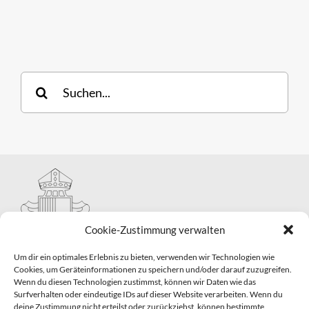
Suche
nach:
Cookie-Zustimmung verwalten
Um dir ein optimales Erlebnis zu bieten, verwenden wir Technologien wie
Cookies, um Geräteinformationen zu speichern und/oder darauf zuzugreifen.
Wenn du diesen Technologien zustimmst, können wir Daten wie das
Hauptabteilung II – Seelsorge
Surfverhalten oder eindeutige IDs auf dieser Website verarbeiten. Wenn du
Pastorale Grunddienste und Sakramentenpastoral
deine Zustimmung nicht erteilst oder zurückziehst, können bestimmte