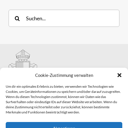
Suche
nach:
Cookie-Zustimmung verwalten
Um dir ein optimales Erlebnis zu bieten, verwenden wir Technologien wie
Cookies, um Geräteinformationen zu speichern und/oder darauf zuzugreifen.
Wenn du diesen Technologien zustimmst, können wir Daten wie das
Hauptabteilung II – Seelsorge
Surfverhalten oder eindeutige IDs auf dieser Website verarbeiten. Wenn du
Pastorale Grunddienste und Sakramentenpastoral
deine Zustimmung nicht erteilst oder zurückziehst, können bestimmte
Telefon: 0821 3166-2593
Merkmale und Funktionen beeinträchtigt werden.
E-Mail:
gemeindepastoral@bistum-augsburg.de
Impressum
|
Datenschutz