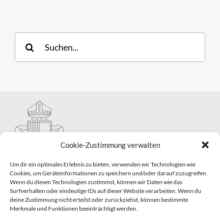
Suche
nach:
Cookie-Zustimmung verwalten
Um dir ein optimales Erlebnis zu bieten, verwenden wir Technologien wie
Cookies, um Geräteinformationen zu speichern und/oder darauf zuzugreifen.
Wenn du diesen Technologien zustimmst, können wir Daten wie das
Hauptabteilung II – Seelsorge
Surfverhalten oder eindeutige IDs auf dieser Website verarbeiten. Wenn du
Pastorale Grunddienste und Sakramentenpastoral
deine Zustimmung nicht erteilst oder zurückziehst, können bestimmte
Telefon: 0821 3166-2593
Merkmale und Funktionen beeinträchtigt werden.
E-Mail:
gemeindepastoral@bistum-augsburg.de