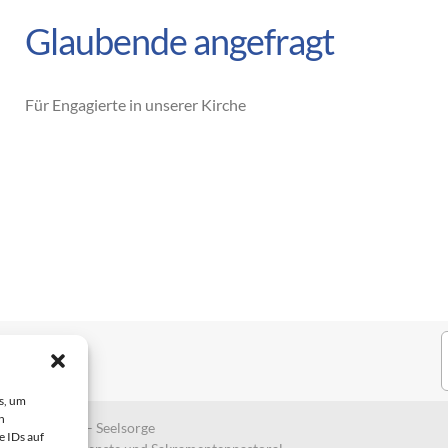
Glaubende angefragt
Für Engagierte in unserer Kirche
S
n
s, um
n
tabteilung II – Seelsorge
e IDs auf