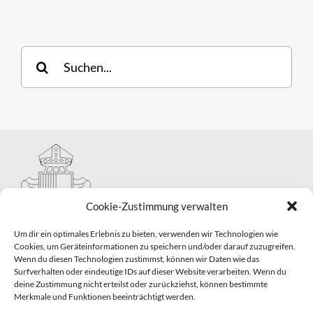
Suche
nach:
Cookie-Zustimmung verwalten
Um dir ein optimales Erlebnis zu bieten, verwenden wir Technologien wie
Cookies, um Geräteinformationen zu speichern und/oder darauf zuzugreifen.
Wenn du diesen Technologien zustimmst, können wir Daten wie das
Hauptabteilung II – Seelsorge
Surfverhalten oder eindeutige IDs auf dieser Website verarbeiten. Wenn du
Pastorale Grunddienste und Sakramentenpastoral
deine Zustimmung nicht erteilst oder zurückziehst, können bestimmte
Telefon: 0821 3166-2593
Merkmale und Funktionen beeinträchtigt werden.
E-Mail:
gemeindepastoral@bistum-augsburg.de