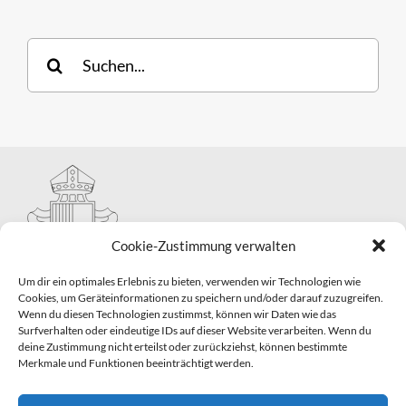
Suche
nach:
Cookie-Zustimmung verwalten
Um dir ein optimales Erlebnis zu bieten, verwenden wir Technologien wie
Cookies, um Geräteinformationen zu speichern und/oder darauf zuzugreifen.
Wenn du diesen Technologien zustimmst, können wir Daten wie das
Hauptabteilung II – Seelsorge
Surfverhalten oder eindeutige IDs auf dieser Website verarbeiten. Wenn du
Pastorale Grunddienste und Sakramentenpastoral
deine Zustimmung nicht erteilst oder zurückziehst, können bestimmte
Telefon: 0821 3166-2593
Merkmale und Funktionen beeinträchtigt werden.
E-Mail:
gemeindepastoral@bistum-augsburg.de