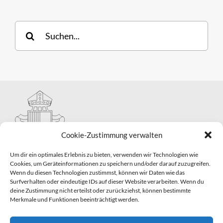
Suche
nach:
Cookie-Zustimmung verwalten
Um dir ein optimales Erlebnis zu bieten, verwenden wir Technologien wie
Cookies, um Geräteinformationen zu speichern und/oder darauf zuzugreifen.
Wenn du diesen Technologien zustimmst, können wir Daten wie das
Hauptabteilung II – Seelsorge
Surfverhalten oder eindeutige IDs auf dieser Website verarbeiten. Wenn du
Pastorale Grunddienste und Sakramentenpastoral
deine Zustimmung nicht erteilst oder zurückziehst, können bestimmte
Telefon: 0821 3166-2593
Merkmale und Funktionen beeinträchtigt werden.
E-Mail:
gemeindepastoral@bistum-augsburg.de